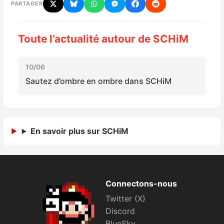
PARTAGER
Nintendo Direct
Toute l’actualité autour de SCHiM
Tests et previews
10/06
Tests de jeux
Sautez d’ombre en ombre dans SCHiM
Tests d’accessoires
Autres tests
En savoir plus sur SCHiM
Previews
Précommandes
Connectons-nous
Twitter (X)
Précommandes jeux Switch 2
Discord
BlueSky