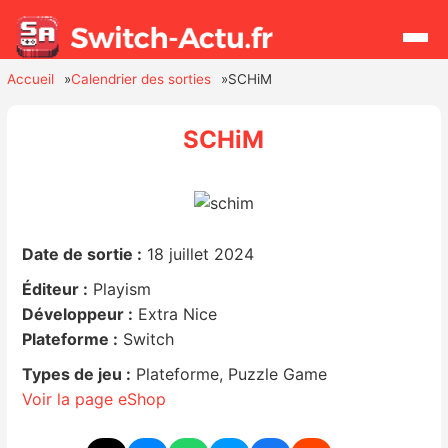
Accueil
Calendrier des sorties
SCHiM
Rechercher
SCHiM
Actualités
Jeux
Date de sortie :
18 juillet 2024
Hardware
Éditeur :
Playism
Développeur :
Extra Nice
Mises à jour
Plateforme :
Switch
Types de jeu :
Plateforme, Puzzle Game
Chiffres de ventes
Voir la page eShop
Rumeurs