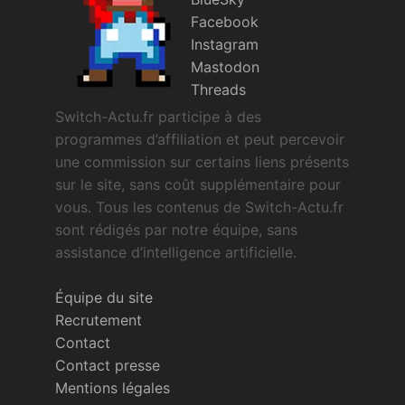
Sorties de jeux
Facebook
Instagram
Mastodon
Bons plans
Threads
Switch-Actu.fr participe à des
Guides
programmes d’affiliation et peut percevoir
une commission sur certains liens présents
sur le site, sans coût supplémentaire pour
vous. Tous les contenus de Switch-Actu.fr
sont rédigés par notre équipe, sans
assistance d’intelligence artificielle.
Équipe du site
Recrutement
Contact
Contact presse
Mentions légales