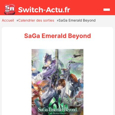
Accueil
Calendrier des sorties
SaGa Emerald Beyond
Rechercher
SaGa Emerald Beyond
Actualités
Jeux
Hardware
Mises à jour
Chiffres de ventes
Rumeurs