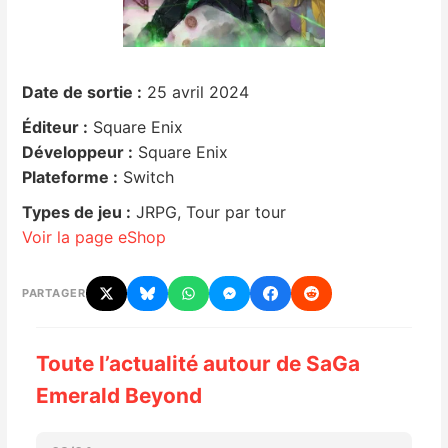
Nintendo Direct
Date de sortie :
25 avril 2024
Tests et previews
Éditeur :
Square Enix
Tests de jeux
Développeur :
Square Enix
Plateforme :
Switch
Tests d’accessoires
Types de jeu :
JRPG, Tour par tour
Voir la page eShop
Autres tests
PARTAGER
Previews
Précommandes
Toute l’actualité autour de SaGa
Emerald Beyond
Précommandes jeux Switch 2