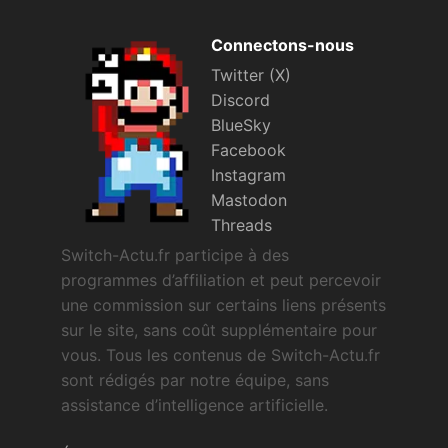
Sorties de jeux
Connectons-nous
Twitter (X)
Bons plans
Discord
BlueSky
Guides
Facebook
Instagram
Mastodon
Threads
Switch-Actu.fr participe à des
programmes d’affiliation et peut percevoir
une commission sur certains liens présents
sur le site, sans coût supplémentaire pour
vous. Tous les contenus de Switch-Actu.fr
sont rédigés par notre équipe, sans
assistance d’intelligence artificielle.