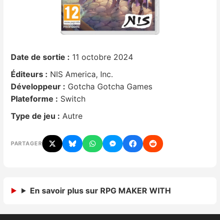
Nintendo Direct
Tests et previews
Date de sortie :
11 octobre 2024
Tests de jeux
Éditeurs :
NIS America, Inc.
Développeur :
Gotcha Gotcha Games
Tests d’accessoires
Plateforme :
Switch
Type de jeu :
Autre
Autres tests
PARTAGER
Previews
Précommandes
En savoir plus sur RPG MAKER WITH
Précommandes jeux Switch 2