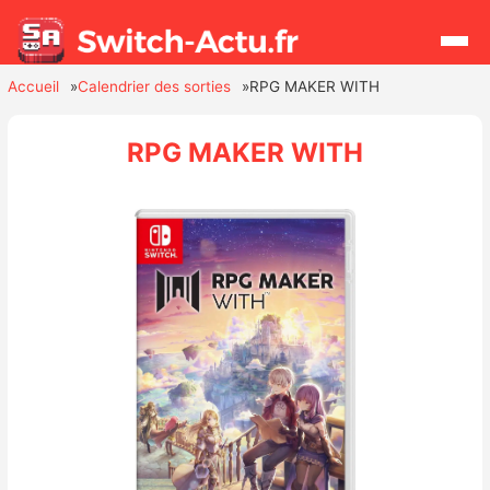
Accueil
Calendrier des sorties
RPG MAKER WITH
Rechercher
RPG MAKER WITH
Actualités
Jeux
Hardware
Mises à jour
Chiffres de ventes
Rumeurs