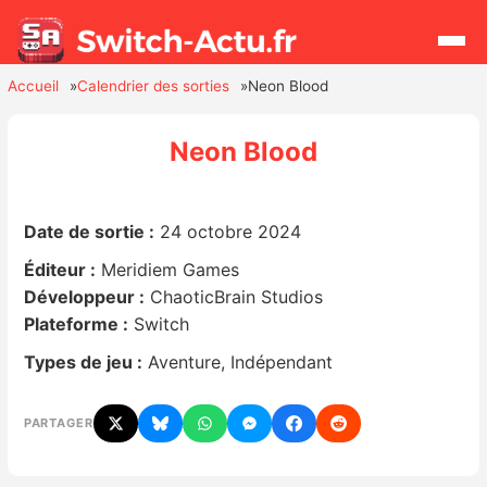
Accueil
Calendrier des sorties
Neon Blood
Rechercher
Neon Blood
Actualités
Date de sortie :
24 octobre 2024
Jeux
Éditeur :
Meridiem Games
Développeur :
ChaoticBrain Studios
Hardware
Plateforme :
Switch
Types de jeu :
Aventure, Indépendant
Mises à jour
Chiffres de ventes
PARTAGER
Rumeurs