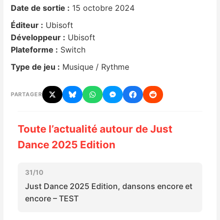
Date de sortie :
15 octobre 2024
Nintendo Direct
Éditeur :
Ubisoft
Développeur :
Ubisoft
Tests et previews
Plateforme :
Switch
Type de jeu :
Musique / Rythme
Tests de jeux
PARTAGER
Tests d’accessoires
Autres tests
Toute l’actualité autour de Just
Dance 2025 Edition
Previews
31/10
Précommandes
Just Dance 2025 Edition, dansons encore et
encore – TEST
Précommandes jeux Switch 2