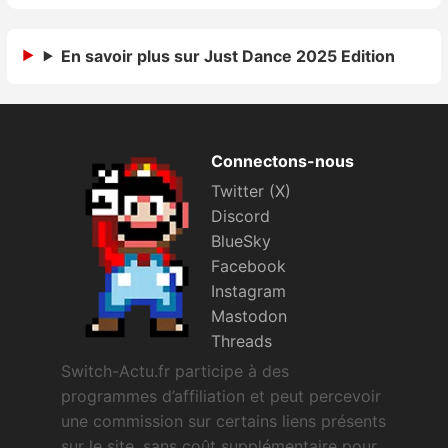
Sorties de jeux
En savoir plus sur Just Dance 2025 Edition
Bons plans
Guides
Connectons-nous
Twitter (X)
Discord
BlueSky
Facebook
Instagram
Mastodon
Threads
Switch-Actu.fr participe à des
programmes d’affiliation et peut percevoir
une commission sur certains liens présents
sur le site, sans coût supplémentaire pour