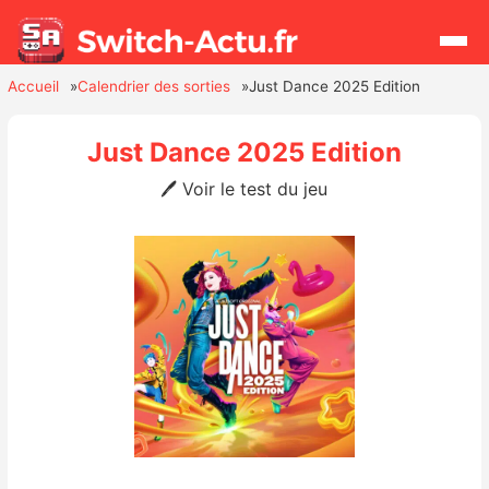
Accueil
Calendrier des sorties
Just Dance 2025 Edition
Rechercher
Just Dance 2025 Edition
🖊️ Voir le test du jeu
Actualités
Jeux
Hardware
Mises à jour
Chiffres de ventes
Rumeurs