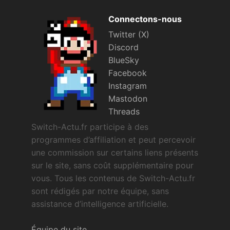
Sorties de jeux
Connectons-nous
Twitter (X)
Bons plans
Discord
BlueSky
Guides
Facebook
Instagram
Mastodon
Threads
Switch-Actu.fr participe à des
programmes d’affiliation et peut percevoir
une commission sur certains liens présents
sur le site, sans coût supplémentaire pour
vous. Tous les contenus de Switch-Actu.fr
sont rédigés par notre équipe, sans
assistance d’intelligence artificielle.
Équipe du site