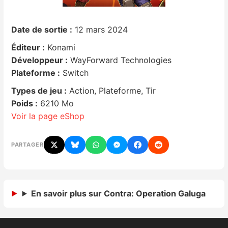
Nintendo Direct
Date de sortie :
12 mars 2024
Éditeur :
Konami
Tests et previews
Développeur :
WayForward Technologies
Plateforme :
Switch
Tests de jeux
Types de jeu :
Action, Plateforme, Tir
Tests d’accessoires
Poids :
6210 Mo
Voir la page eShop
Autres tests
PARTAGER
Previews
Précommandes
En savoir plus sur Contra: Operation Galuga
Précommandes jeux Switch 2