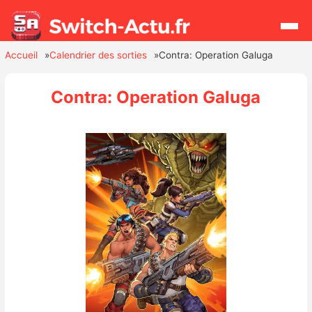
Accueil
Calendrier des sorties
Contra: Operation Galuga
Rechercher
Contra: Operation Galuga
Actualités
Jeux
Hardware
Mises à jour
Chiffres de ventes
Rumeurs