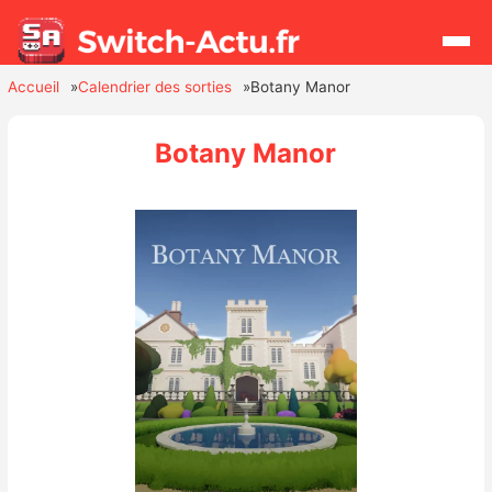
Accueil
Calendrier des sorties
Botany Manor
Rechercher
Botany Manor
Actualités
Jeux
Hardware
Mises à jour
Chiffres de ventes
Rumeurs