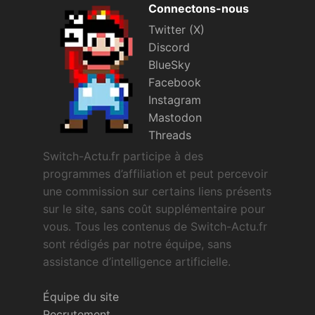
Connectons-nous
Sorties de jeux
Twitter (X)
Discord
Bons plans
BlueSky
Facebook
Guides
Instagram
Mastodon
Threads
Switch-Actu.fr participe à des
programmes d’affiliation et peut percevoir
une commission sur certains liens présents
sur le site, sans coût supplémentaire pour
vous. Tous les contenus de Switch-Actu.fr
sont rédigés par notre équipe, sans
assistance d’intelligence artificielle.
Équipe du site
Recrutement