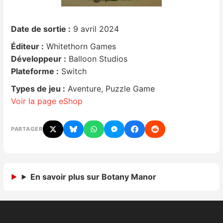
Nintendo Direct
Date de sortie :
9 avril 2024
Éditeur :
Whitethorn Games
Tests et previews
Développeur :
Balloon Studios
Plateforme :
Switch
Tests de jeux
Types de jeu :
Aventure, Puzzle Game
Tests d’accessoires
Voir la page eShop
Autres tests
PARTAGER
Previews
Précommandes
En savoir plus sur Botany Manor
Précommandes jeux Switch 2