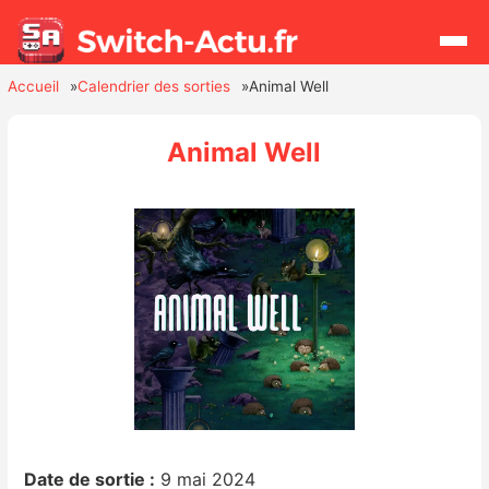
Accueil
Calendrier des sorties
Animal Well
Rechercher
Animal Well
Actualités
Jeux
Hardware
Mises à jour
Chiffres de ventes
Rumeurs
Date de sortie :
9 mai 2024