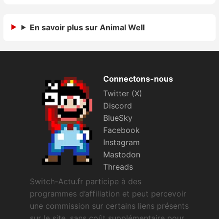
Sorties de jeux
En savoir plus sur Animal Well
Bons plans
Guides
Connectons-nous
Twitter (X)
Discord
BlueSky
Facebook
Instagram
Mastodon
Threads
Switch-Actu.fr participe à des
programmes d’affiliation et peut percevoir
une commission sur certains liens présents
sur le site, sans coût supplémentaire pour