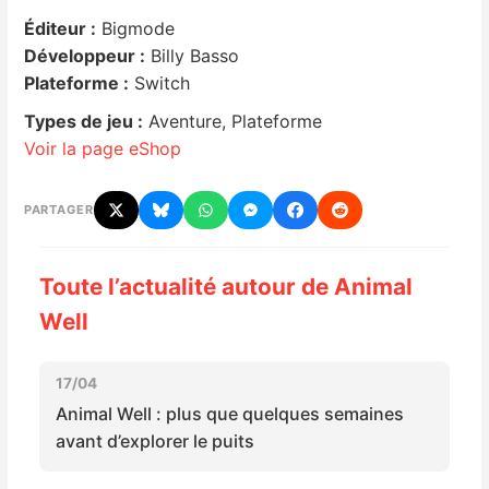
Éditeur :
Bigmode
Nintendo Direct
Développeur :
Billy Basso
Plateforme :
Switch
Tests et previews
Types de jeu :
Aventure, Plateforme
Voir la page eShop
Tests de jeux
PARTAGER
Tests d’accessoires
Autres tests
Toute l’actualité autour de Animal
Well
Previews
17/04
Précommandes
Animal Well : plus que quelques semaines
avant d’explorer le puits
Précommandes jeux Switch 2