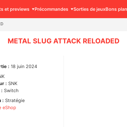
ts et previews
Précommandes
Sorties de jeux
Bons pla
ED
METAL SLUG ATTACK RELOADED
tie :
18 juin 2024
NK
r :
SNK
 :
Switch
 :
Stratégie
ge eShop