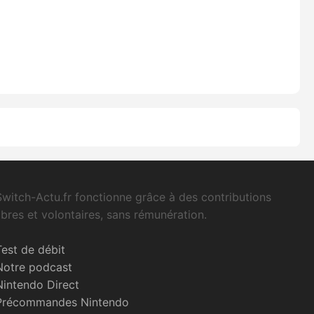
Switch-Actu.fr fonctionne grâce à des contributions
libres et volontaires, sans rémunération.
Test de débit
Notre podcast
Nintendo Direct
Précommandes Nintendo