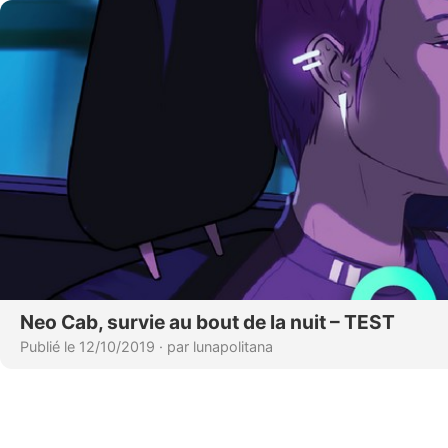
Neo Cab, survie au bout de la nuit – TEST
Publié le 12/10/2019
·
par lunapolitana