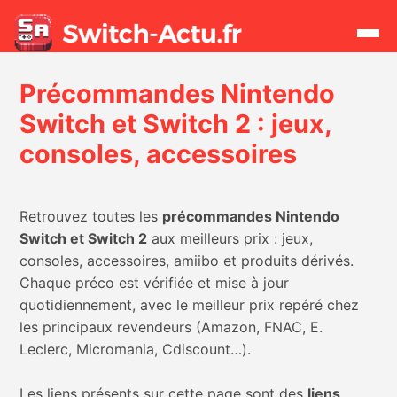
Précommandes Nintendo
Rechercher
Switch et Switch 2 : jeux,
consoles, accessoires
Actualités
Jeux
Retrouvez toutes les
précommandes Nintendo
Switch et Switch 2
aux meilleurs prix : jeux,
Hardware
consoles, accessoires, amiibo et produits dérivés.
Chaque préco est vérifiée et mise à jour
Mises à jour
quotidiennement, avec le meilleur prix repéré chez
les principaux revendeurs (Amazon, FNAC, E.
Chiffres de ventes
Leclerc, Micromania, Cdiscount…).
Rumeurs
Les liens présents sur cette page sont des
liens