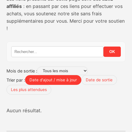
affiliés
: en passant par ces liens pour effectuer vos
Nintendo Direct
achats, vous soutenez notre site sans frais
supplémentaires pour vous. Merci pour votre soutien
Tests et previews
!
Tests de jeux
OK
Tests d’accessoires
Mois de sortie :
Autres tests
Trier par :
Date d'ajout / mise à jour
Date de sortie
Previews
Les plus attendues
Précommandes
Aucun résultat.
Précommandes jeux Switch 2