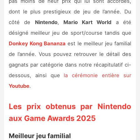
pas moins de neuf prix qui lui sont accordés,
Sorties de jeux
dont le plus prestigieux de jeu de l’année. Du
côté de
Nintendo
,
Mario Kart World
a été
Bons plans
désigné meilleur jeu de sport/course tandis que
Donkey Kong Bananza
est le meilleur jeu familial
Guides
de l’année. Vous pouvez retrouver le détail des
gagnats par catégorie dans notre récapitulatif ci-
dessous, ainsi que
la cérémonie entière sur
Youtube
.
Les prix obtenus par Nintendo
aux Game Awards 2025
Meilleur jeu familial