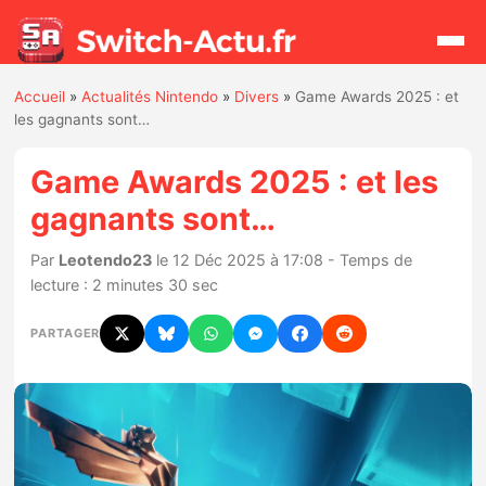
Accueil
»
Actualités Nintendo
»
Divers
»
Game Awards 2025 : et
Rechercher
les gagnants sont…
Game Awards 2025 : et les
Actualités
gagnants sont…
Jeux
Par
Leotendo23
le 12 Déc 2025 à 17:08 - Temps de
lecture : 2 minutes 30 sec
Hardware
PARTAGER
Mises à jour
Chiffres de ventes
Rumeurs