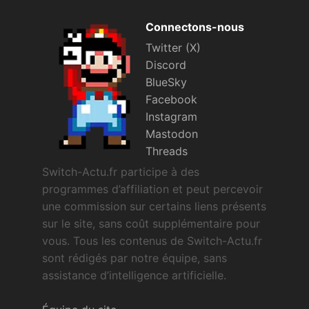
Connectons-nous
Twitter (X)
Discord
BlueSky
Facebook
Instagram
Mastodon
Threads
Switch-Actu.fr participe à des
programmes d’affiliation et peut percevoir
une commission sur certains liens présents
sur le site, sans coût supplémentaire pour
vous. Tous les contenus de Switch-Actu.fr
sont rédigés par notre équipe, sans
assistance d’intelligence artificielle.