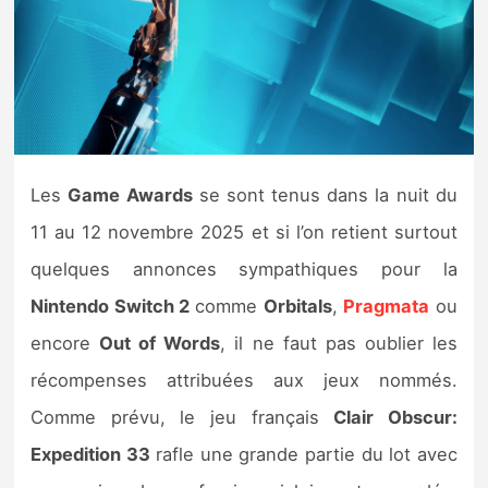
Nintendo Direct
Tests et previews
Tests de jeux
Les
Game Awards
se sont tenus dans la nuit du
Tests d’accessoires
11 au 12 novembre 2025 et si l’on retient surtout
quelques annonces sympathiques pour la
Autres tests
Nintendo Switch 2
comme
Orbitals
,
Pragmata
ou
Previews
encore
Out of Words
, il ne faut pas oublier les
récompenses attribuées aux jeux nommés.
Précommandes
Comme prévu, le jeu français
Clair Obscur:
Précommandes jeux Switch 2
Expedition 33
rafle une grande partie du lot avec